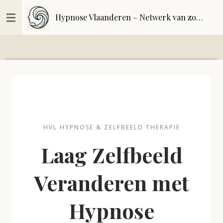
Ga
Hypnose Vlaanderen – Netwerk van zorgvuldig geselecteerde hypnoseprofessionals | kwaliteitsregister
direct
naar
de
hoofdinhoud
HVL HYPNOSE & ZELFBEELD THERAPIE
Laag Zelfbeeld
Veranderen met
Hypnose