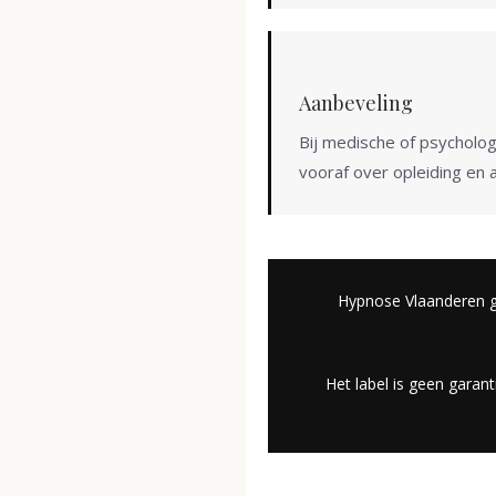
Aanbeveling
Bij medische of psycholo
vooraf over opleiding en 
Hypnose Vlaanderen gar
Het label is geen garan