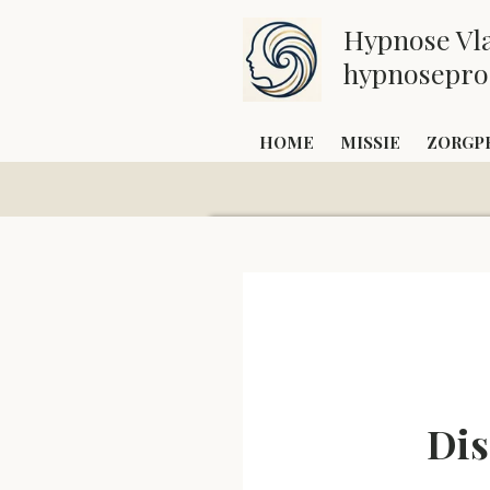
Ga
Hypnose Vl
direct
hypnoseprof
naar
de
HOME
MISSIE
ZORGP
hoofdinhoud
Dis