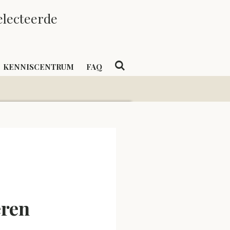
electeerde
KENNISCENTRUM
FAQ
eren