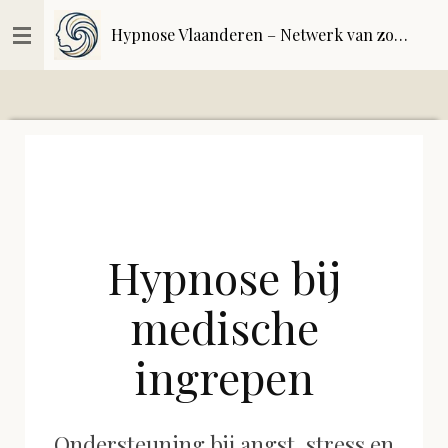
Ga
Hypnose Vlaanderen – Netwerk van zorgvuldig geselecteerde hypnoseprofessionals | kwaliteitsregister
direct
naar
de
hoofdinhoud
Hypnose bij
medische
ingrepen
Ondersteuning bij angst, stress en