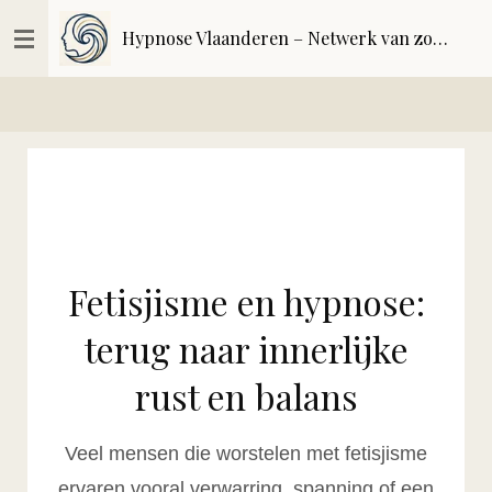
Ga
Hypnose Vlaanderen – Netwerk van zorgvuldig geselecteerde hypnoseprofessionals | kwaliteitsregister
direct
naar
de
hoofdinhoud
Fetisjisme en hypnose:
terug naar innerlijke
rust en balans
Veel mensen die worstelen met fetisjisme
ervaren vooral verwarring, spanning of een