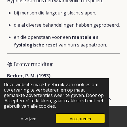
Hypnose kan dus een waardevolle rol spelen:
bij mensen die langdurig slecht slapen,
die al diverse behandelingen hebben geprobeerd,
en die openstaan voor een
mentale en
fysiologische reset
van hun slaappatroon.
📚 Bronvermelding
Becker, P. M. (1993).
Chronic Insomnia: Outcome of Hypnotherapeutic
Deze website maakt gebruik van cookies om
uw ervaring te verbeteren en op maat
Intervention in Six Cases.
gemaakte advertenties weer te geven. Door op
American Journal of Clinical Hypnosis, 36
(2), 98–105.
‘Accepteren’ te klikken, gaat u akkoord met het
gebruik van alle cookies.
DOI:
10.1080/00029157.1993.10403051
Afwijzen
Accepteren
E-mailadres
Facebook
💡 Conclusie