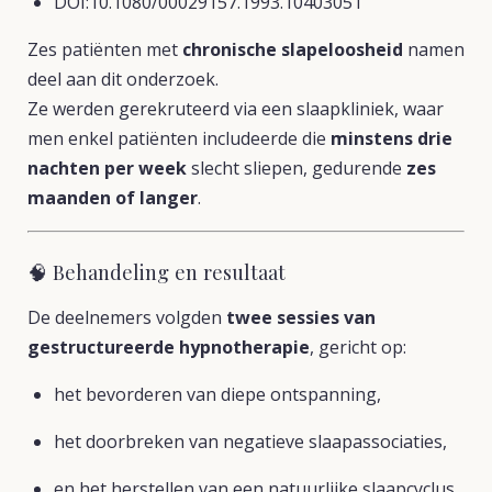
DOI:
10.1080/00029157.1993.10403051
Zes patiënten met
chronische slapeloosheid
namen
deel aan dit onderzoek.
Ze werden gerekruteerd via een slaapkliniek, waar
men enkel patiënten includeerde die
minstens drie
nachten per week
slecht sliepen, gedurende
zes
maanden of langer
.
🧠 Behandeling en resultaat
De deelnemers volgden
twee sessies van
gestructureerde hypnotherapie
, gericht op:
het bevorderen van diepe ontspanning,
het doorbreken van negatieve slaapassociaties,
en het herstellen van een natuurlijke slaapcyclus.